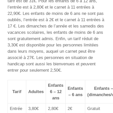
tarif est de 31€. Pour les enfants de 6 à 12 ans,
l’entrée est à 2,80€ et le carnet à 11 entrées à
22,90€. Les enfants de moins de 6 ans ne sont pas
oubliés, l’entrée est à 2€ et le carnet à 11 entrées à
17 €. Les dimanches de l’année et les samedis des
vacances scolaires, les enfants de moins de 6 ans
sont gratuitement admis. Enfin, un tarif réduit de
3,30€ est disponible pour les personnes limitées
dans leurs moyens, auquel un carnet peut être
associé à 27€. Les personnes en situation de
handicap sont aussi les bienvenues et peuvent
entrer pour seulement 2,50€.
Enfants
Enfants
Enfants –
Tarif
Adultes
6 – 12
– 6 ans
(dimanches/
ans
Entrée
3,80€
2,80€
2€
Gratuit