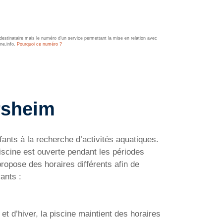
estinataire mais le numéro d’un service permettant la mise en relation avec
ine.info.
Pourquoi ce numéro ?
rsheim
ants à la recherche d’activités aquatiques.
piscine est ouverte pendant les périodes
ropose des horaires différents afin de
ants :
t d’hiver, la piscine maintient des horaires