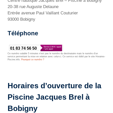
Centre nautique Jacques Brel – Piscine à Bobigny
20-38 rue Auguste Delaune
Entrée avenue Paul Vaillant Couturier
93000 Bobigny
Téléphone
01 83 74 56 50
Ce numéro valable 5 minutes n’est pas le numéro du destinataire mais le numéro d’un
service permettant la mise en relation avec celui-ci. Ce service est édité par le site Horaires-
Piscine.info.
Pourquoi ce numéro ?
Horaires d’ouverture de la
Piscine Jacques Brel à
Bobigny