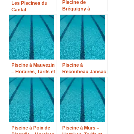
Piscine de
Les Piscines du
Bréquigny à
Cantal
Rennes – Horaires,
Tarifs et Infos –
Piscine à Mauvezin
Piscine à
– Horaires, Tarifs et
Recoubeau Jansac
Infos –
– Horaires, Tarifs et
Infos –
Piscine à Poix de
Piscine à Murs –