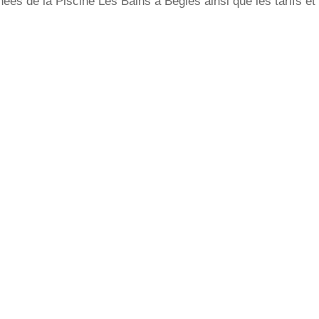
es de la Piscine Les Bains à Bègles ainsi que les tarifs et 