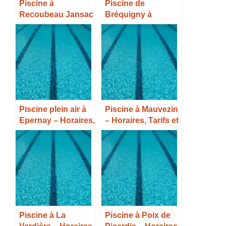
Piscine à
Piscine de
Recoubeau Jansac
Bréquigny à
– Horaires, Tarifs et
Rennes – Horaires,
Infos –
Tarifs et Infos –
Piscine plein air à
Piscine à Mauvezin
Epernay – Horaires,
– Horaires, Tarifs et
Tarifs et Infos –
Infos –
Piscine à La
Piscine à Poix de
Verdière – Horaires,
Picardie – Horaires,