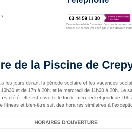
is
03 44 59 11 30
Ce numéro valable 5 minutes n’est pas le numéro du d
celui-ci. Ce service est édité par le site Horaires-Pisc
re de la Piscine de Crepy
s les jours durant la période scolaire et les vacances scolai
 à 13h30 et de 17h à 20h, et le mercredi de 11h30 à 20h. Le 
s d’été, elle est ouverte le lundi, mercredi et jeudi de 10h 
fitness et bien-être suit des horaires similaires à l’exceptio
HORAIRES D’OUVERTURE