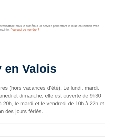
estinataire mais le numéro d’un service permettant la mise en relation avec
ine.info.
Pourquoi ce numéro ?
 en Valois
res (hors vacances d’été). Le lundi, mardi,
samedi et dimanche, elle est ouverte de 9h30
à 20h, le mardi et le vendredi de 10h à 22h et
n des jours fériés.