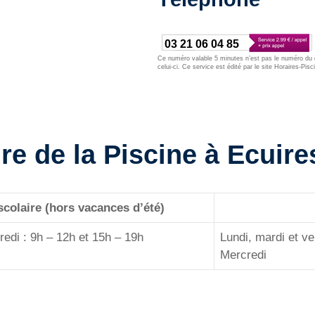
03 21 06 04 85
Ce numéro valable 5 minutes n’est pas le numéro du d
celui-ci. Ce service est édité par le site Horaires-Pisc
re de la Piscine à Ecuire
colaire (hors vacances d’été)
dredi : 9h – 12h et 15h – 19h
Lundi, mardi et ve
Mercredi