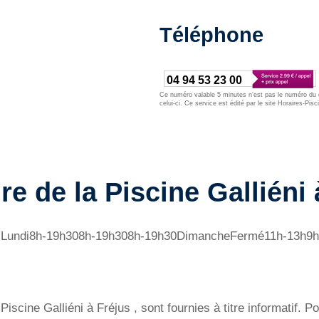
Téléphone
04 94 53 23 00
Ce numéro valable 5 minutes n’est pas le numéro du d
celui-ci. Ce service est édité par le site Horaires-Pisc
re de la Piscine Galliéni 
e du Lundi8h-19h308h-19h308h-19h30DimancheFermé11h-13h9
iscine Galliéni à Fréjus , sont fournies à titre informatif. Po