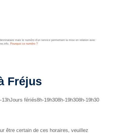
estinataire mais le numéro d’un service permettant la mise en relation avec
ine.info.
Pourquoi ce numéro ?
à Fréjus
h-13hJours fériés8h-19h308h-19h308h-19h30
ur être certain de ces horaires, veuillez