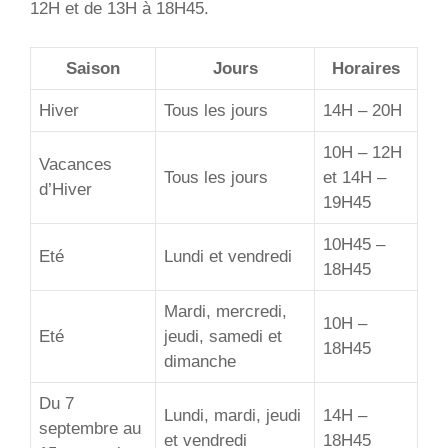
12H et de 13H à 18H45.
Saison
Jours
Horaires
Hiver
Tous les jours
14H – 20H
10H – 12H
Vacances
Tous les jours
et 14H –
d’Hiver
19H45
10H45 –
Eté
Lundi et vendredi
18H45
Mardi, mercredi,
10H –
Eté
jeudi, samedi et
18H45
dimanche
Du 7
Lundi, mardi, jeudi
14H –
septembre au
et vendredi
18H45