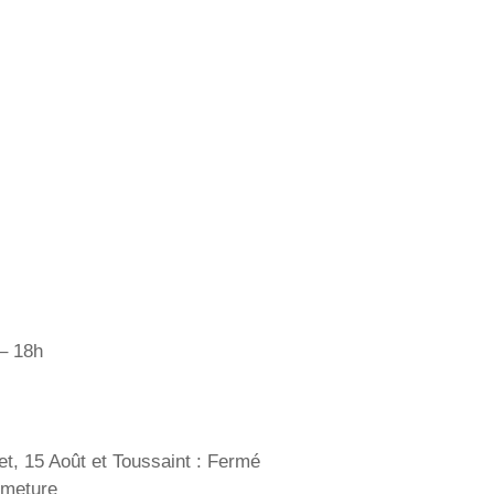
 – 18h
let, 15 Août et Toussaint : Fermé
rmeture