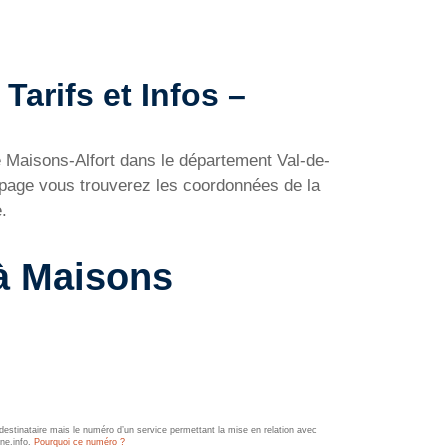
Tarifs et Infos –
e Maisons-Alfort dans le département Val-de-
 page vous trouverez les coordonnées de la
.
 à Maisons
estinataire mais le numéro d’un service permettant la mise en relation avec
ine.info.
Pourquoi ce numéro ?