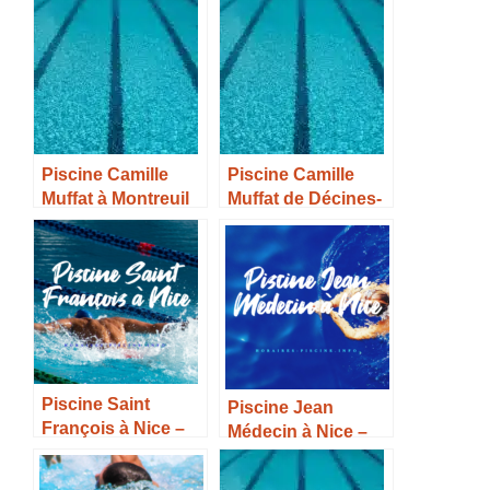
Piscine Camille
Piscine Camille
Muffat à Montreuil
Muffat de Décines-
Juigné – Horaires,
Charpieu –
Tarifs et Infos –
Horaires, Tarifs et
Infos –
Piscine Saint
Piscine Jean
François à Nice –
Médecin à Nice –
Horaires, Tarifs et
Horaires, Tarifs et
Infos –
Infos –