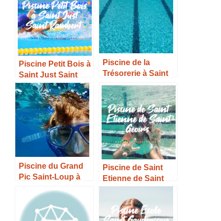
Piscine de la
Piscine Petit Bois à
Trésorerie à Saint
Saint Just Saint
Pryvé Saint Mesmin
Rambert –
– Horaires, Tarifs et
Horaires, Tarifs et
Infos –
Infos –
Piscine du Grand
Piscine de Saint
Pic Saint-Loup à
Etienne de Saint
Saint Mathieu de
Geoirs – Horaires,
Tréviers – Horaires,
Tarifs et Infos –
Tarifs et Infos –