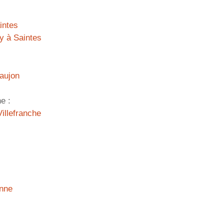
intes
y à Saintes
Saujon
e :
Villefranche
onne