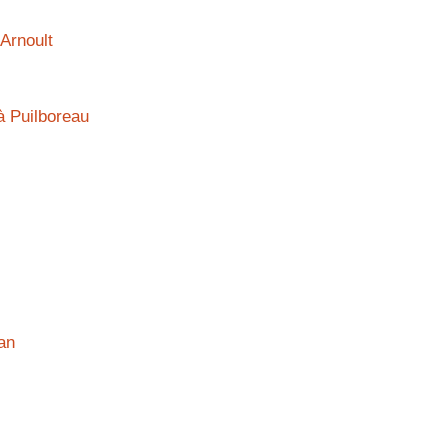
’Arnoult
à Puilboreau
an