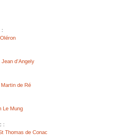
 :
’Oléron
t Jean d’Angely
 Martin de Ré
en Le Mung
 :
à St Thomas de Conac