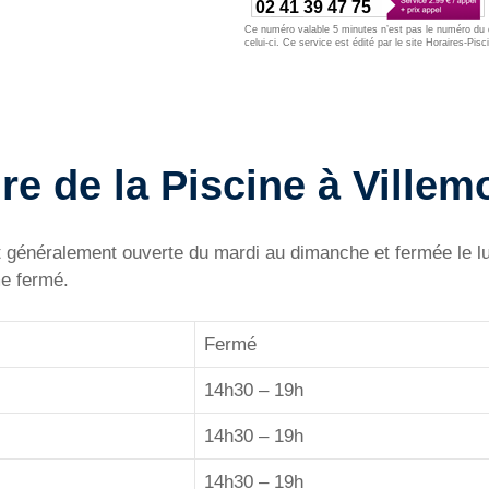
02 41 39 47 75
Ce numéro valable 5 minutes n’est pas le numéro du d
celui-ci. Ce service est édité par le site Horaires-Pisc
re de la Piscine à Villem
généralement ouverte du mardi au dimanche et fermée le lundi
me fermé.
Fermé
14h30 – 19h
14h30 – 19h
14h30 – 19h