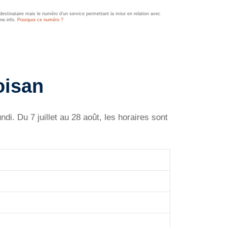
estinataire mais le numéro d’un service permettant la mise en relation avec
ine.info.
Pourquoi ce numéro ?
oisan
. Du 7 juillet au 28 août, les horaires sont