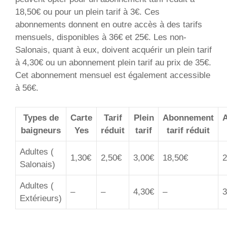
18,50€ ou pour un plein tarif à 3€. Ces
abonnements donnent en outre accès à des tarifs
mensuels, disponibles à 36€ et 25€. Les non-
Salonais, quant à eux, doivent acquérir un plein tarif
à 4,30€ ou un abonnement plein tarif au prix de 35€.
Cet abonnement mensuel est également accessible
à 56€.
Types de
Carte
Tarif
Plein
Abonnement
baigneurs
Yes
réduit
tarif
tarif réduit
Adultes (
1,30€
2,50€
3,00€
18,50€
2
Salonais)
Adultes (
–
–
4,30€
–
3
Extérieurs)