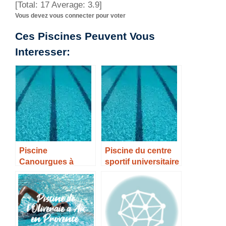
[Total:
17
Average:
3.9
]
Vous devez vous connecter pour voter
Ces Piscines Peuvent Vous
Interesser:
Piscine
Piscine du centre
Canourgues à
sportif universitaire
Salon-de-Provence
à Aix en Provence –
– Horaires, Tarifs et
Horaires, Tarifs et
Infos –
Infos –