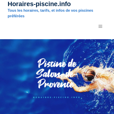
Horaires-piscine.info
Aller
au
Tous les horaires, tarifs, et infos de vos piscines
contenu
préférées
MENU