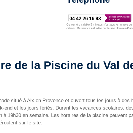
04 42 26 16 93
Ce numéro valable 5 minutes n’est pas le numéro du d
celui-ci. Ce service est édité par le site Horaires-Pisc
re de la Piscine du Val de
gnade situé à Aix en Provence et ouvert tous les jours à des 
-end et les jours fériés. Durant les vacances scolaires, de
e 9h à 19h30 en semaine. Les horaires de la piscine peuvent pa
oulent sur le site.