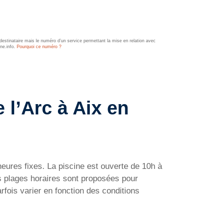
estinataire mais le numéro d’un service permettant la mise en relation avec
ine.info.
Pourquoi ce numéro ?
 l’Arc à Aix en
heures fixes. La piscine est ouverte de 10h à
s plages horaires sont proposées pour
rfois varier en fonction des conditions